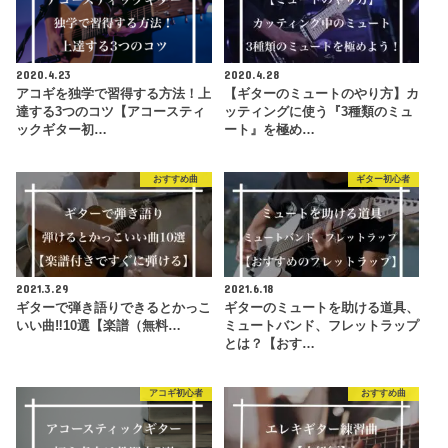
2020.4.23
2020.4.28
アコギを独学で習得する方法！上
【ギターのミュートのやり方】カ
達する3つのコツ【アコースティ
ッティングに使う『3種類のミュ
ックギター初…
ート』を極め…
おすすめ曲
ギター初心者
2021.3.29
2021.6.18
ギターで弾き語りできるとかっこ
ギターのミュートを助ける道具、
いい曲‼︎10選【楽譜（無料…
ミュートバンド、フレットラップ
とは？【おす…
アコギ初心者
おすすめ曲