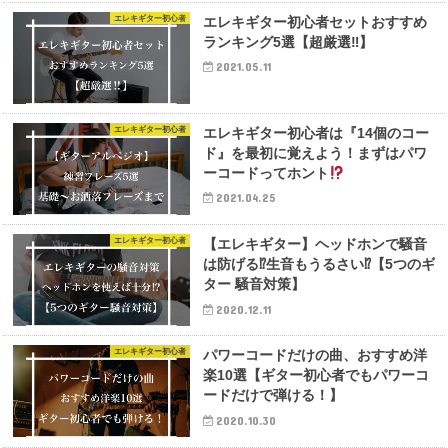
エレキギター初心者
エレキギター初心者セットおすすめ
ランキング5選【超厳選‼︎】
2021.05.11
エレキギター初心者
エレキギター初心者は『14個のコー
ド』を最初に覚えよう！まずはパワ
ーコードってホント
2021.04.25
エレキギター初心者
【エレキギター】ヘッドホンで騒音
は防げる⁉︎生音もうるさい⁉︎【5つのギ
ター 騒音対策】
2020.12.11
エレキギター初心者
パワーコードだけの曲、おすすめ洋
楽10選【ギター初心者でもパワーコ
ードだけで弾ける！】
2020.10.30