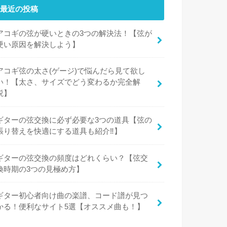
最近の投稿
アコギの弦が硬いときの3つの解決法！【弦が
硬い原因を解決しよう】
アコギ弦の太さ(ゲージ)で悩んだら見て欲し
い！【太さ、サイズでどう変わるか完全解
説】
ギターの弦交換に必ず必要な3つの道具【弦の
張り替えを快適にする道具も紹介‼︎】
ギターの弦交換の頻度はどれくらい？【弦交
換時期の3つの見極め方】
ギター初心者向け曲の楽譜、コード譜が見つ
かる！便利なサイト5選【オススメ曲も！】