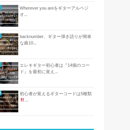
Wherever you areをギターアルペジ
オ...
backnumber、ギター弾き語りが簡単
な曲10...
エレキギター初心者は『14個のコー
ド』を最初に覚え...
初心者が覚えるギターコードは5種類
...