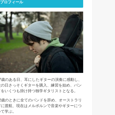
プロフィール
17歳のある日、耳にしたギターの演奏に感動し、
次の日さっそくギターを購入、練習を始め、バン
ドをいくつも掛け持つ独学ギタリストとなる。
22歳のときに全てのバンドを辞め、オーストラリ
アに渡航、現在はメルボルンで音楽やギターにつ
いて学ぶ。