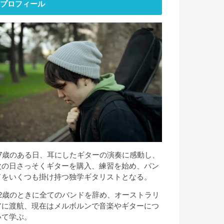
プロフィール
17歳のある日、耳にしたギターの演奏に感動し、
次の日さっそくギターを購入、練習を始め、バン
ドをいくつも掛け持つ独学ギタリストとなる。
22歳のときに全てのバンドを辞め、オーストラリ
アに渡航、現在はメルボルンで音楽やギターにつ
いて学ぶ。