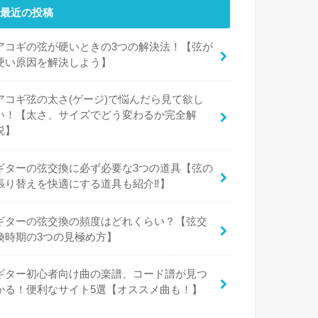
最近の投稿
アコギの弦が硬いときの3つの解決法！【弦が
硬い原因を解決しよう】
アコギ弦の太さ(ゲージ)で悩んだら見て欲し
い！【太さ、サイズでどう変わるか完全解
説】
ギターの弦交換に必ず必要な3つの道具【弦の
張り替えを快適にする道具も紹介‼︎】
ギターの弦交換の頻度はどれくらい？【弦交
換時期の3つの見極め方】
ギター初心者向け曲の楽譜、コード譜が見つ
かる！便利なサイト5選【オススメ曲も！】