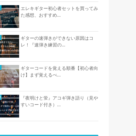
エレキギター初心者セットを買ってみ
た感想、おすすめ...
ギターの速弾きができない原因はコ
レ！『速弾き練習の...
ギターコードを覚える順番【初心者向
け】まず覚えるべ...
『夜明けと蛍』アコギ弾き語り（見や
すいコード付き）...