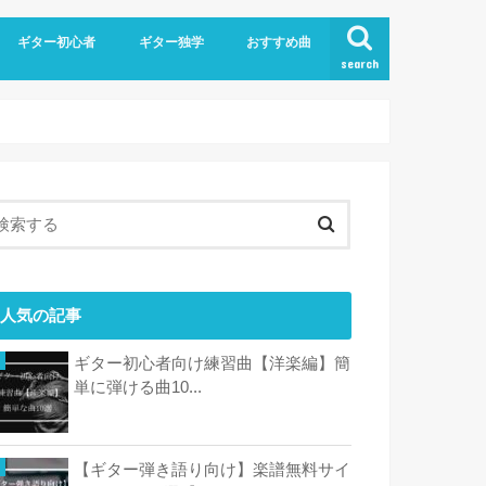
ギター初心者
ギター独学
おすすめ曲
search
人気の記事
ギター初心者向け練習曲【洋楽編】簡
単に弾ける曲10...
【ギター弾き語り向け】楽譜無料サイ