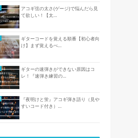
アコギ弦の太さ(ゲージ)で悩んだら見
て欲しい！【太...
ギターコードを覚える順番【初心者向
け】まず覚えるべ...
ギターの速弾きができない原因はコ
レ！『速弾き練習の...
『夜明けと蛍』アコギ弾き語り（見や
すいコード付き）...