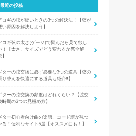
最近の投稿
アコギの弦が硬いときの3つの解決法！【弦が
硬い原因を解決しよう】
アコギ弦の太さ(ゲージ)で悩んだら見て欲し
い！【太さ、サイズでどう変わるか完全解
説】
ギターの弦交換に必ず必要な3つの道具【弦の
張り替えを快適にする道具も紹介‼︎】
ギターの弦交換の頻度はどれくらい？【弦交
換時期の3つの見極め方】
ギター初心者向け曲の楽譜、コード譜が見つ
かる！便利なサイト5選【オススメ曲も！】