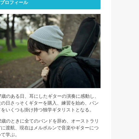
プロフィール
17歳のある日、耳にしたギターの演奏に感動し、
次の日さっそくギターを購入、練習を始め、バン
ドをいくつも掛け持つ独学ギタリストとなる。
22歳のときに全てのバンドを辞め、オーストラリ
アに渡航、現在はメルボルンで音楽やギターにつ
いて学ぶ。