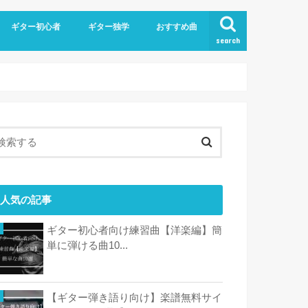
ギター初心者
ギター独学
おすすめ曲
search
人気の記事
ギター初心者向け練習曲【洋楽編】簡
単に弾ける曲10...
【ギター弾き語り向け】楽譜無料サイ