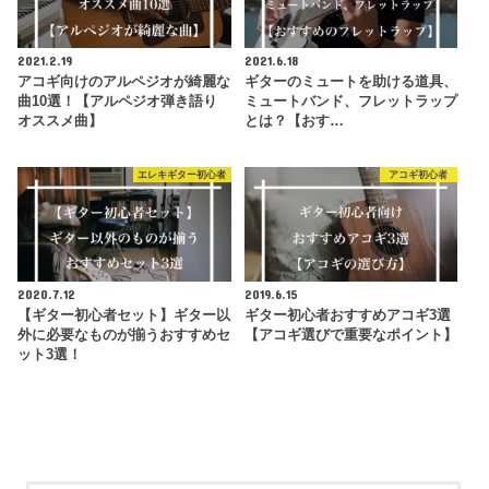
2021.2.19
2021.6.18
アコギ向けのアルペジオが綺麗な
ギターのミュートを助ける道具、
曲10選！【アルペジオ弾き語り
ミュートバンド、フレットラップ
オススメ曲】
とは？【おす…
エレキギター初心者
アコギ初心者
2020.7.12
2019.6.15
【ギター初心者セット】ギター以
ギター初心者おすすめアコギ3選
外に必要なものが揃うおすすめセ
【アコギ選びで重要なポイント】
ット3選！