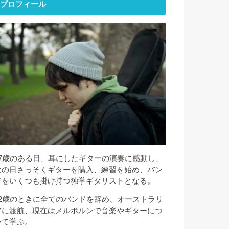
プロフィール
17歳のある日、耳にしたギターの演奏に感動し、
次の日さっそくギターを購入、練習を始め、バン
ドをいくつも掛け持つ独学ギタリストとなる。
22歳のときに全てのバンドを辞め、オーストラリ
アに渡航、現在はメルボルンで音楽やギターにつ
いて学ぶ。