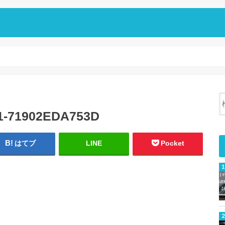
1-71902EDA753D
はてブ
LINE
Pocket