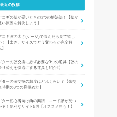
最近の投稿
アコギの弦が硬いときの3つの解決法！【弦が
硬い原因を解決しよう】
アコギ弦の太さ(ゲージ)で悩んだら見て欲し
い！【太さ、サイズでどう変わるか完全解
説】
ギターの弦交換に必ず必要な3つの道具【弦の
張り替えを快適にする道具も紹介‼︎】
ギターの弦交換の頻度はどれくらい？【弦交
換時期の3つの見極め方】
ギター初心者向け曲の楽譜、コード譜が見つ
かる！便利なサイト5選【オススメ曲も！】