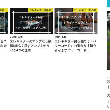
独学
エレキギター初心者
エレキギター初心者
2020.8.16
2019.8.18
きる？
エレキギターのアンプなし練
エレキギター初心者向け『パ
初心者
習はNG？必ずアンプを使う
ワーコード』の弾き方【初心
べき4つの理由
者がまずパワーコード…