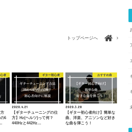
トップページへ
初心者
ギター初心者
おすすめ曲
2020.4.21
2020.3.28
習方
【ギターチューニングの仕
【ギター初心者向け】簡単な
の6
方】Hz(ヘルツ)って何？
曲、洋楽、アニソンなど好き
…
440Hzと442Hz…
な曲を弾こう！