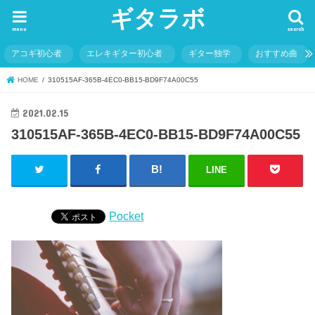
ギタラボ
menu
search
アコギ初心者
エレキギター初心者
ギター独学
おすすめ曲
HOME
310515AF-365B-4EC0-BB15-BD9F74A00C55
2021.02.15
310515AF-365B-4EC0-BB15-BD9F74A00C55
LINE
Pocket