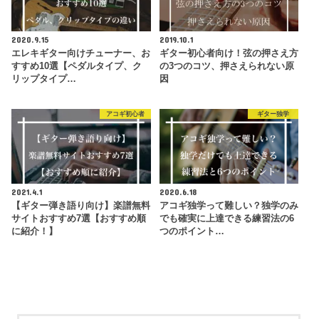
2020.9.15
2019.10.1
エレキギター向けチューナー、お
ギター初心者向け！弦の押さえ方
すすめ10選【ペダルタイプ、ク
の3つのコツ、押さえられない原
リップタイプ…
因
アコギ初心者
ギター独学
2021.4.1
2020.6.18
【ギター弾き語り向け】楽譜無料
アコギ独学って難しい？独学のみ
サイトおすすめ7選【おすすめ順
でも確実に上達できる練習法の6
に紹介！】
つのポイント…