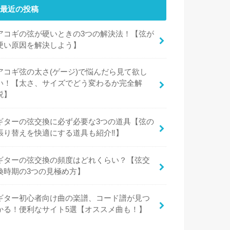
最近の投稿
アコギの弦が硬いときの3つの解決法！【弦が
硬い原因を解決しよう】
アコギ弦の太さ(ゲージ)で悩んだら見て欲し
い！【太さ、サイズでどう変わるか完全解
説】
ギターの弦交換に必ず必要な3つの道具【弦の
張り替えを快適にする道具も紹介‼︎】
ギターの弦交換の頻度はどれくらい？【弦交
換時期の3つの見極め方】
ギター初心者向け曲の楽譜、コード譜が見つ
かる！便利なサイト5選【オススメ曲も！】