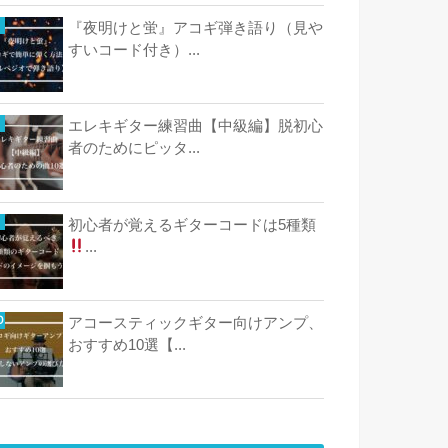
『夜明けと蛍』アコギ弾き語り（見や
すいコード付き）...
エレキギター練習曲【中級編】脱初心
者のためにピッタ...
初心者が覚えるギターコードは5種類
...
アコースティックギター向けアンプ、
おすすめ10選【...