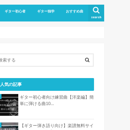
ギター初心者
ギター独学
おすすめ曲
search
人気の記事
ギター初心者向け練習曲【洋楽編】簡
単に弾ける曲10...
【ギター弾き語り向け】楽譜無料サイ