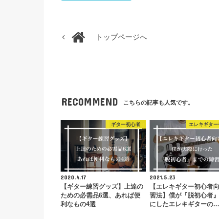
トップページへ
RECOMMEND
こちらの記事も人気です。
ギター初心者
エレキギター
2020.4.17
2021.5.23
【ギター練習グッズ】上達の
【エレキギター初心者
ための必需品6選、あれば便
習法】僕が『脱初心者
利なもの4選
にしたエレキギターの