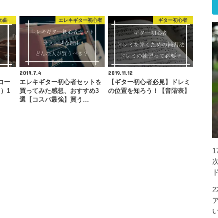
め曲
エレキギター初心者
ギター初心者
2019.7.4
2019.11.12
コー
エレキギター初心者セットを
【ギター初心者必見】ドレミ
）1
買ってみた感想、おすすめ3
の位置を知ろう！【音階表】
選【コスパ最強】買う…