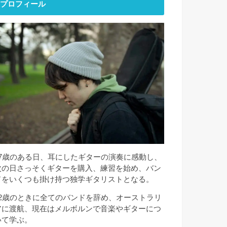
プロフィール
17歳のある日、耳にしたギターの演奏に感動し、
次の日さっそくギターを購入、練習を始め、バン
ドをいくつも掛け持つ独学ギタリストとなる。
22歳のときに全てのバンドを辞め、オーストラリ
アに渡航、現在はメルボルンで音楽やギターにつ
いて学ぶ。