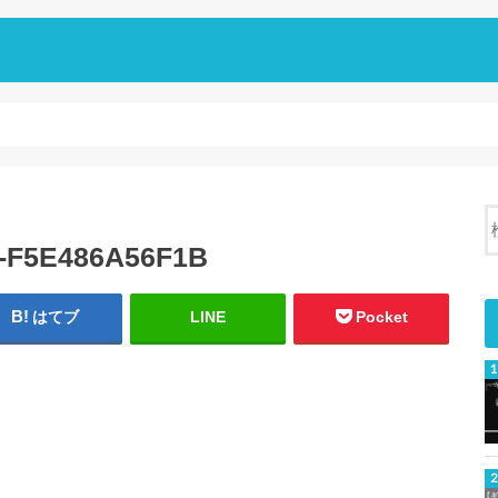
9-F5E486A56F1B
はてブ
LINE
Pocket