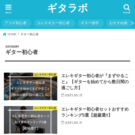
ギタラボ
menu
search
アコギ初心者
エレキギター初心者
ギター独学
おすすめ曲
HOME
ギター初心者
ギター初心者
エレキギター初心者
エレキギター初心者が『まずやるこ
と』【ギターを始めてから数日間の
過ごし方】
2021.05.17
エレキギター初心者
エレキギター初心者セットおすすめ
ランキング5選【超厳選‼︎】
2021.05.11