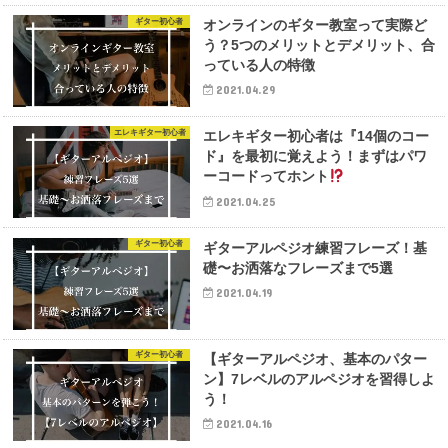
ギター初心者
オンラインのギター教室って実際ど
う？5つのメリットとデメリット、合
っている人の特徴
2021.04.29
エレキギター初心者
エレキギター初心者は『14個のコー
ド』を最初に覚えよう！まずはパワ
ーコードってホント
2021.04.25
ギター初心者
ギターアルペジオ練習フレーズ！基
礎〜お洒落なフレーズまで5選
2021.04.19
ギター初心者
【ギターアルペジオ、基本のパター
ン】7レベルのアルペジオを習得しよ
う！
2021.04.16