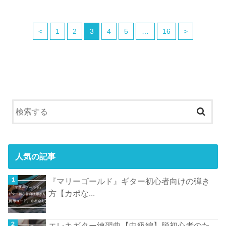
<
1
2
3
4
5
…
16
>
人気の記事
『マリーゴールド』ギター初心者向けの弾き
方【カポな...
エレキギター練習曲【中級編】脱初心者のた