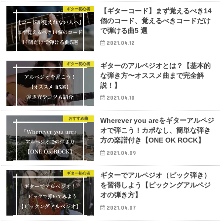
ギター初心者
【ギターコード】まず覚えるべき14
個のコード、覚えるべきコードだけ
で弾ける曲5 選
2021.04.12
ギター初心者
ギターのアルペジオとは？【基本的
な弾き方〜オススメ曲まで完全解
説！】
2021.04.10
おすすめ曲
Wherever you areをギターアルペジ
オで弾こう！カポなし、簡単な弾き
方の楽譜付き【ONE OK ROCK】
2021.04.09
ギター初心者
ギターでアルペジオ（ピック弾き）
を習得しよう【ピックングアルペジ
オの弾き方】
2021.04.07