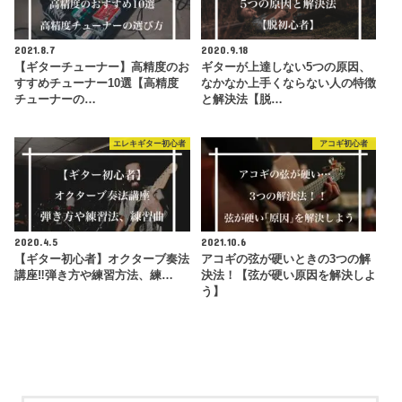
2021.8.7
2020.9.18
【ギターチューナー】高精度のお
ギターが上達しない5つの原因、
すすめチューナー10選【高精度
なかなか上手くならない人の特徴
チューナーの…
と解決法【脱…
エレキギター初心者
アコギ初心者
2020.4.5
2021.10.6
【ギター初心者】オクターブ奏法
アコギの弦が硬いときの3つの解
講座‼︎弾き方や練習方法、練…
決法！【弦が硬い原因を解決しよ
う】