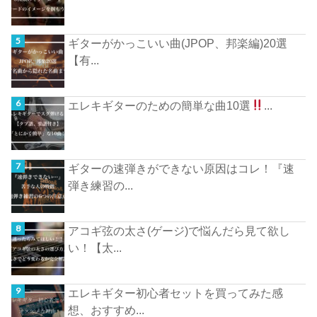
ギターがかっこいい曲(JPOP、邦楽編)20選
【有...
エレキギターのための簡単な曲10選
...
ギターの速弾きができない原因はコレ！『速
弾き練習の...
アコギ弦の太さ(ゲージ)で悩んだら見て欲し
い！【太...
エレキギター初心者セットを買ってみた感
想、おすすめ...