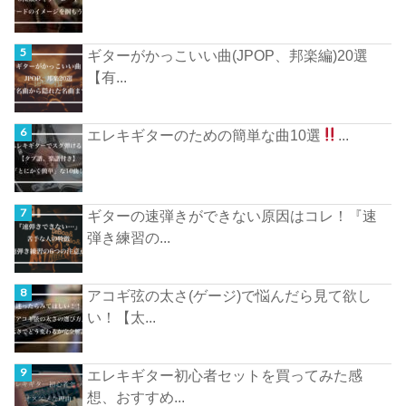
ギターがかっこいい曲(JPOP、邦楽編)20選
【有...
エレキギターのための簡単な曲10選
...
ギターの速弾きができない原因はコレ！『速
弾き練習の...
アコギ弦の太さ(ゲージ)で悩んだら見て欲し
い！【太...
エレキギター初心者セットを買ってみた感
想、おすすめ...