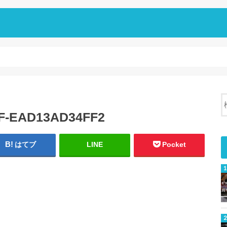
1F-EAD13AD34FF2
はてブ
LINE
Pocket