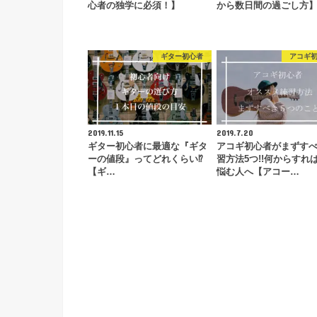
心者の独学に必須！】
から数日間の過ごし方
ギター初心者
アコギ
2019.11.15
2019.7.20
ギター初心者に最適な『ギタ
アコギ初心者がまずす
ーの値段』ってどれくらい⁉︎
習方法5つ!!何からすれ
【ギ…
悩む人へ【アコー…