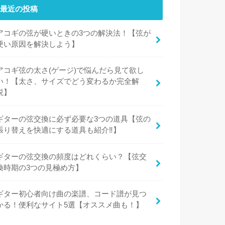
最近の投稿
アコギの弦が硬いときの3つの解決法！【弦が
硬い原因を解決しよう】
アコギ弦の太さ(ゲージ)で悩んだら見て欲し
い！【太さ、サイズでどう変わるか完全解
説】
ギターの弦交換に必ず必要な3つの道具【弦の
張り替えを快適にする道具も紹介‼︎】
ギターの弦交換の頻度はどれくらい？【弦交
換時期の3つの見極め方】
ギター初心者向け曲の楽譜、コード譜が見つ
かる！便利なサイト5選【オススメ曲も！】