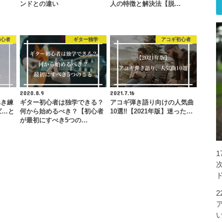
】
ンドとの違い
人の特徴と解決法【脱…
初心者
ギター独学
アコギ初心者
2020.8.9
2021.7.16
べき練
ギター初心者は独学できる？
アコギ弾き語り向けの人気曲
ば…と
何から始めるべき？【初心者
10選‼︎【2021年版】迷った…
が最初にすべき5つの…