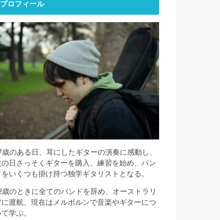
プロフィール
17歳のある日、耳にしたギターの演奏に感動し、
次の日さっそくギターを購入、練習を始め、バン
ドをいくつも掛け持つ独学ギタリストとなる。
22歳のときに全てのバンドを辞め、オーストラリ
アに渡航、現在はメルボルンで音楽やギターにつ
いて学ぶ。