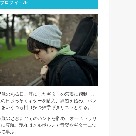
プロフィール
17歳のある日、耳にしたギターの演奏に感動し、
次の日さっそくギターを購入、練習を始め、バン
ドをいくつも掛け持つ独学ギタリストとなる。
22歳のときに全てのバンドを辞め、オーストラリ
アに渡航、現在はメルボルンで音楽やギターにつ
いて学ぶ。