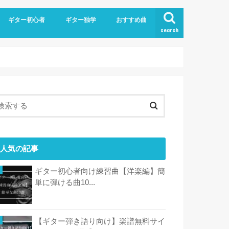
ギター初心者
ギター独学
おすすめ曲
search
人気の記事
ギター初心者向け練習曲【洋楽編】簡
単に弾ける曲10...
【ギター弾き語り向け】楽譜無料サイ