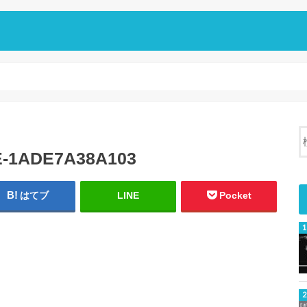
E-1ADE7A38A103
はてブ
LINE
Pocket