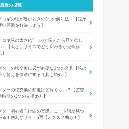
最近の投稿
アコギの弦が硬いときの3つの解決法！【弦が
硬い原因を解決しよう】
アコギ弦の太さ(ゲージ)で悩んだら見て欲し
い！【太さ、サイズでどう変わるか完全解
説】
ギターの弦交換に必ず必要な3つの道具【弦の
張り替えを快適にする道具も紹介‼︎】
ギターの弦交換の頻度はどれくらい？【弦交
換時期の3つの見極め方】
ギター初心者向け曲の楽譜、コード譜が見つ
かる！便利なサイト5選【オススメ曲も！】