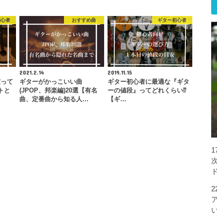
初心者
おすすめ曲
ギター初心者
2021.2.14
2019.11.15
室って
ギターがかっこいい曲
ギター初心者に最適な『ギタ
トと
(JPOP、邦楽編)20選【有名
ーの値段』ってどれくらい⁉︎
…
曲、定番曲から知る人…
【ギ…