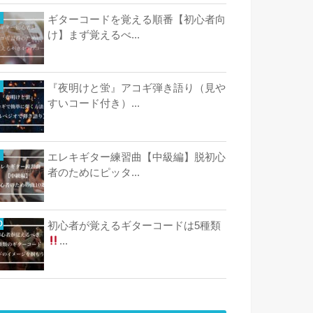
ギターコードを覚える順番【初心者向
け】まず覚えるべ...
『夜明けと蛍』アコギ弾き語り（見や
すいコード付き）...
エレキギター練習曲【中級編】脱初心
者のためにピッタ...
初心者が覚えるギターコードは5種類
...