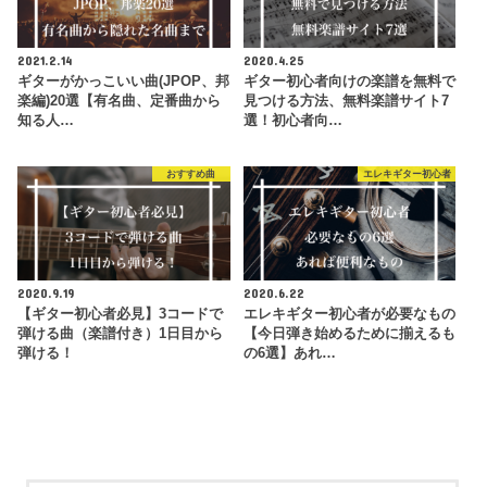
2021.2.14
2020.4.25
ギターがかっこいい曲(JPOP、邦
ギター初心者向けの楽譜を無料で
楽編)20選【有名曲、定番曲から
見つける方法、無料楽譜サイト7
知る人…
選！初心者向…
おすすめ曲
エレキギター初心者
2020.9.19
2020.6.22
【ギター初心者必見】3コードで
エレキギター初心者が必要なもの
弾ける曲（楽譜付き）1日目から
【今日弾き始めるために揃えるも
弾ける！
の6選】あれ…