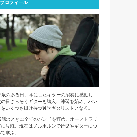
プロフィール
17歳のある日、耳にしたギターの演奏に感動し、
次の日さっそくギターを購入、練習を始め、バン
ドをいくつも掛け持つ独学ギタリストとなる。
22歳のときに全てのバンドを辞め、オーストラリ
アに渡航、現在はメルボルンで音楽やギターにつ
いて学ぶ。