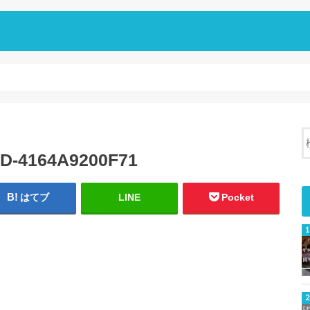
D-4164A9200F71
はてブ
LINE
Pocket