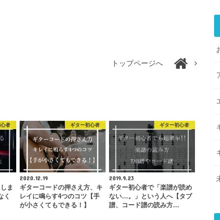
トップページへ
初心者
ギター初心者
ギター初心者
2020.12.19
2019.9.23
てしま
ギターコードの押さえ方、キ
ギター初心者で「楽譜が読め
なく
レイに鳴らす4つのコツ【手
ない…。」という人へ【タブ
…
が小さくてもできる！】
譜、コード譜の読み方…