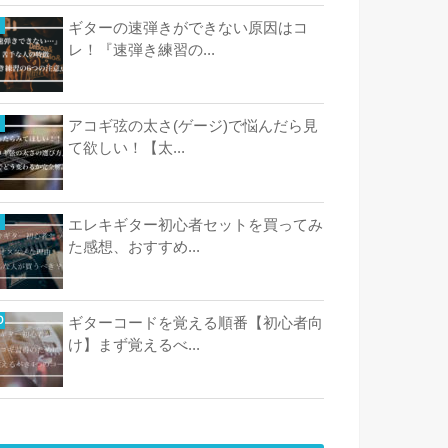
ギターの速弾きができない原因はコ
レ！『速弾き練習の...
アコギ弦の太さ(ゲージ)で悩んだら見
て欲しい！【太...
エレキギター初心者セットを買ってみ
た感想、おすすめ...
ギターコードを覚える順番【初心者向
け】まず覚えるべ...