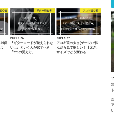
初心者
ギター初心者
アコギ初心者
2021.2.26
2021.9.27
14個
『ギターコードが覚えられな
アコギ弦の太さ(ゲージ)で悩
えよ
い…』という人が試すべき
んだら見て欲しい！【太さ、
…
「5つの覚え方」
サイズでどう変わる…