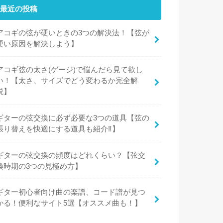
最近の投稿
アコギの弦が硬いときの3つの解決法！【弦が
硬い原因を解決しよう】
アコギ弦の太さ(ゲージ)で悩んだら見て欲し
い！【太さ、サイズでどう変わるか完全解
説】
ギターの弦交換に必ず必要な3つの道具【弦の
張り替えを快適にする道具も紹介‼︎】
ギターの弦交換の頻度はどれくらい？【弦交
換時期の3つの見極め方】
ギター初心者向け曲の楽譜、コード譜が見つ
かる！便利なサイト5選【オススメ曲も！】