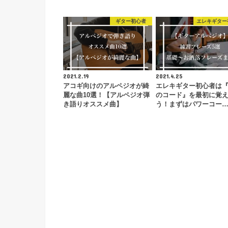
ギター初心者
エレキギター
2021.2.19
2021.4.25
アコギ向けのアルペジオが綺
エレキギター初心者は『
麗な曲10選！【アルペジオ弾
のコード』を最初に覚
き語りオススメ曲】
う！まずはパワーコー