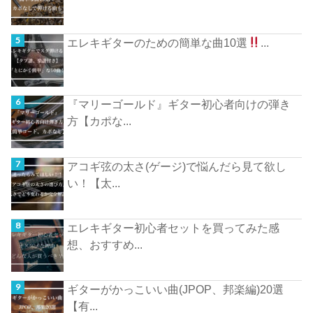
エレキギターのための簡単な曲10選
...
『マリーゴールド』ギター初心者向けの弾き
方【カポな...
アコギ弦の太さ(ゲージ)で悩んだら見て欲し
い！【太...
エレキギター初心者セットを買ってみた感
想、おすすめ...
ギターがかっこいい曲(JPOP、邦楽編)20選
【有...