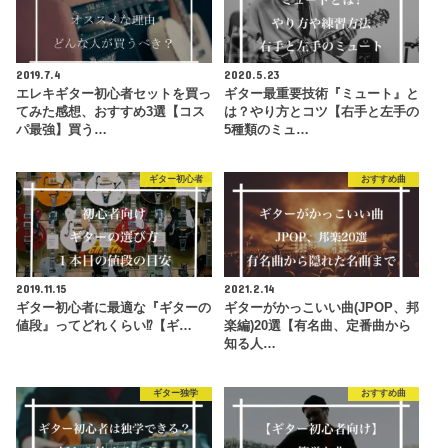
2019.7.4
2020.5.23
エレキギター初心者セットを買っ
ギター最重要技術『ミュート』と
てみた感想、おすすめ3選【コス
は？やり方とコツ【右手と左手の
パ最強】買う…
5種類のミュ…
ギター初心者
おすすめ曲
2019.11.15
2021.2.14
ギター初心者に最適な『ギターの
ギターがかっこいい曲(JPOP、邦
値段』ってどれくらい⁉︎【ギ…
楽編)20選【有名曲、定番曲から
知る人…
ギター独学
おすすめ曲