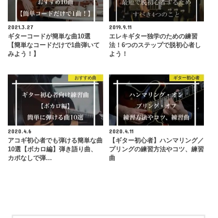
2021.3.27
2019.9.11
ギターコードが簡単な曲10選
エレキギター独学のための練習
【簡単なコードだけで1曲弾いて
法！6つのステップで脱初心者し
みよう！】
よう！
おすすめ曲
ギター初心者
2020.4.6
2020.4.11
アコギ初心者でも弾ける簡単な曲
【ギター初心者】ハンマリング／
10選【ボカロ編】弾き語り曲、
プリングの練習方法やコツ、練習
カポなしで弾…
曲