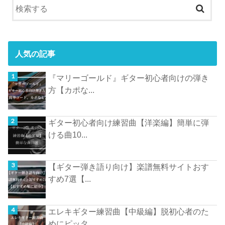
人気の記事
『マリーゴールド』ギター初心者向けの弾き
方【カポな...
ギター初心者向け練習曲【洋楽編】簡単に弾
ける曲10...
【ギター弾き語り向け】楽譜無料サイトおす
すめ7選【...
エレキギター練習曲【中級編】脱初心者のた
めにピッタ...