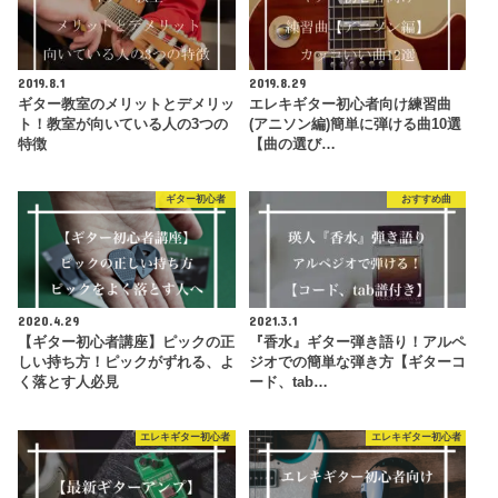
2019.8.1
2019.8.29
ギター教室のメリットとデメリッ
エレキギター初心者向け練習曲
ト！教室が向いている人の3つの
(アニソン編)簡単に弾ける曲10選
特徴
【曲の選び…
ギター初心者
おすすめ曲
2020.4.29
2021.3.1
【ギター初心者講座】ピックの正
『香水』ギター弾き語り！アルペ
しい持ち方！ピックがずれる、よ
ジオでの簡単な弾き方【ギターコ
く落とす人必見
ード、tab…
エレキギター初心者
エレキギター初心者