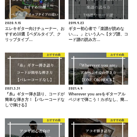
2020.9.15
2019.9.23
エレキギター向けチューナー、お
ギター初心者で「楽譜が読めな
すすめ10選【ペダルタイプ、ク
い…。」という人へ【タブ譜、コ
リップタイプ…
ード譜の読み方…
おすすめ曲
おすすめ曲
2021.3.31
2021.4.9
『糸』ギター弾き語り、コードが
Wherever you areをギターアル
簡単な弾き方！【バレーコードな
ペジオで弾こう！カポなし、簡…
しで弾ける】
おすすめ曲
おすすめ曲