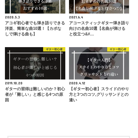
2020.5.3
2021.6.4
アコギ初心者でも弾き語りできる
アコースティックギター弾き語り
洋楽、簡単な曲10選！【カポな
向けの名曲10選【名曲が弾ける
しで弾ける曲も】
と役立つ&#…
ギター初心者
ギター初心者
2019.10.20
2020.4.12
ギターの習得は難しいのか？初心
【ギター初心者】スライドのやり
者が「難しい」と感じる4つの原
方と3つのコツ,グリッサンドとの
因
違い