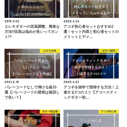
2019.9.22
2020.4.24
エレキギターの弦高調整、簡単な
アコギ初心者セットおすすめ2
方法!!弦高は低めが良いってホン
選！セット内容と初心者セットの
ト!?
メリットとデメ…
おすすめ曲
ギター独学
2021.2.12
2020.4.23
バレーコードなしで弾ける曲10
アコギを独学で習得する方法！上
選【バレーコードの習得は後回し
達する3つのコツ【アコースティ
で良い？】
ックギター初…
ギター初心者
アコギ初心者