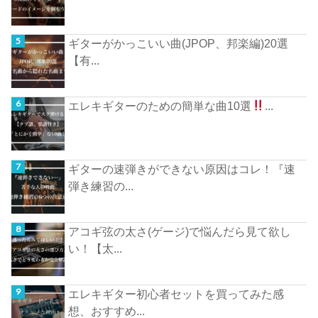
ギターがかっこいい曲(JPOP、邦楽編)20選
【有...
エレキギターのための簡単な曲10選
...
ギターの速弾きができない原因はコレ！『速
弾き練習の...
アコギ弦の太さ(ゲージ)で悩んだら見て欲し
い！【太...
エレキギター初心者セットを買ってみた感
想、おすすめ...