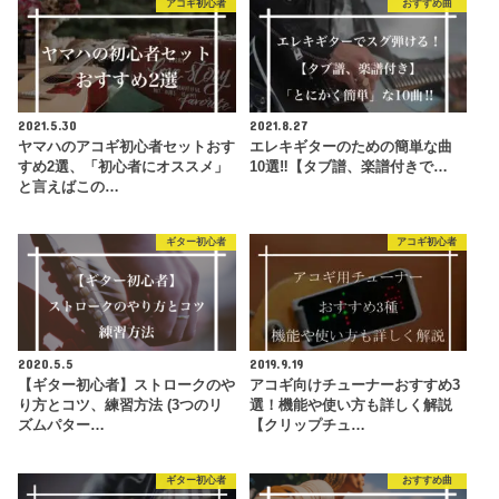
アコギ初心者
おすすめ曲
2021.5.30
2021.8.27
ヤマハのアコギ初心者セットおす
エレキギターのための簡単な曲
すめ2選、「初心者にオススメ」
10選‼︎【タブ譜、楽譜付きで…
と言えばこの…
ギター初心者
アコギ初心者
2020.5.5
2019.9.19
【ギター初心者】ストロークのや
アコギ向けチューナーおすすめ3
り方とコツ、練習方法 (3つのリ
選！機能や使い方も詳しく解説
ズムパター…
【クリップチュ…
ギター初心者
おすすめ曲