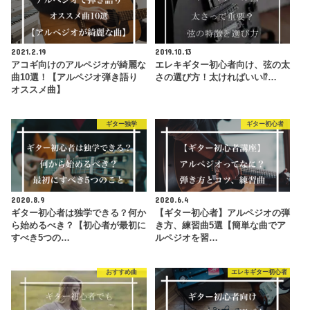
2021.2.19
2019.10.13
アコギ向けのアルペジオが綺麗な
エレキギター初心者向け、弦の太
曲10選！【アルペジオ弾き語り
さの選び方！太ければいい⁉︎…
オススメ曲】
ギター独学
ギター初心者
2020.8.9
2020.6.4
ギター初心者は独学できる？何か
【ギター初心者】アルペジオの弾
ら始めるべき？【初心者が最初に
き方、練習曲5選【簡単な曲でア
すべき5つの…
ルペジオを習…
おすすめ曲
エレキギター初心者