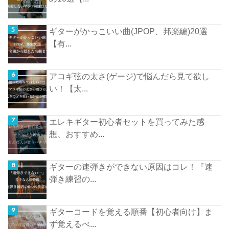
ギターがかっこいい曲(JPOP、邦楽編)20選
【有...
アコギ弦の太さ(ゲージ)で悩んだら見て欲し
い！【太...
エレキギター初心者セットを買ってみた感
想、おすすめ...
ギターの速弾きができない原因はコレ！『速
弾き練習の...
ギターコードを覚える順番【初心者向け】ま
ず覚えるべ...