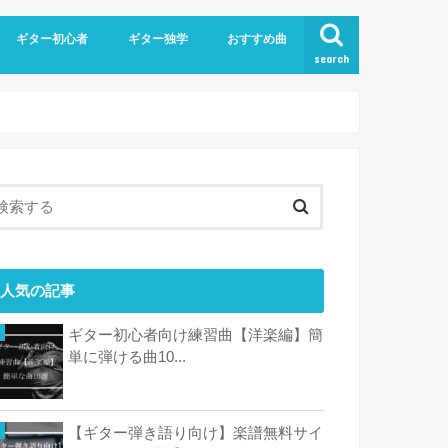
ギター初心者
ギター独学
おすすめ曲
search
人気の記事
ギター初心者向け練習曲【洋楽編】簡
単に弾ける曲10...
【ギター弾き語り向け】楽譜無料サイ