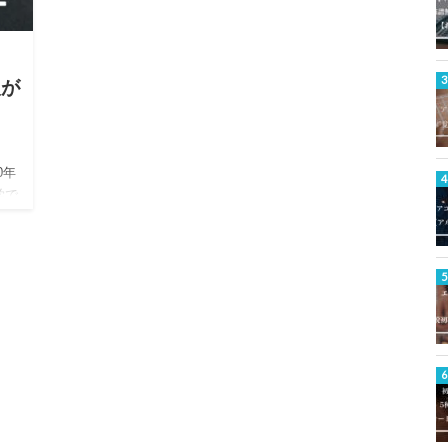
人が
0年
学で
！」
度