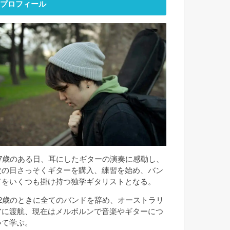
プロフィール
17歳のある日、耳にしたギターの演奏に感動し、
次の日さっそくギターを購入、練習を始め、バン
ドをいくつも掛け持つ独学ギタリストとなる。
22歳のときに全てのバンドを辞め、オーストラリ
アに渡航、現在はメルボルンで音楽やギターにつ
いて学ぶ。