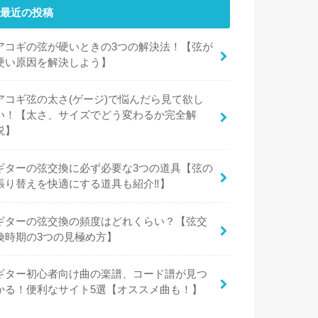
最近の投稿
アコギの弦が硬いときの3つの解決法！【弦が
硬い原因を解決しよう】
アコギ弦の太さ(ゲージ)で悩んだら見て欲し
い！【太さ、サイズでどう変わるか完全解
説】
ギターの弦交換に必ず必要な3つの道具【弦の
張り替えを快適にする道具も紹介‼︎】
ギターの弦交換の頻度はどれくらい？【弦交
換時期の3つの見極め方】
ギター初心者向け曲の楽譜、コード譜が見つ
かる！便利なサイト5選【オススメ曲も！】