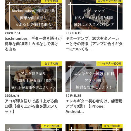
おすすめ曲
エレキギター初心者
2020.7.31
2020.4.13
backnumber、ギター弾き語りが
ギターアンプ、10大有名メーカ
簡単な曲10選！カポなしで弾け
ーとその特徴【アンプに合うギタ
る曲も
ーについても…
おすすめ曲
エレキギター初心者
2021.6.16
2019.11.25
アコギ弾き語りで盛り上がる曲
エレキギター初心者向け、練習用
10選【盛り上がる曲を選ぶメリ
アプリ9選！【iPhone、
ット】
Android…
ギター初心者
ギター初心者