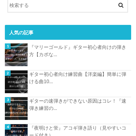
人気の記事
『マリーゴールド』ギター初心者向けの弾き
方【カポな...
ギター初心者向け練習曲【洋楽編】簡単に弾
ける曲10...
ギターの速弾きができない原因はコレ！『速
弾き練習の...
『夜明けと蛍』アコギ弾き語り（見やすいコ
ード付き）...