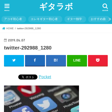
ギタラボ
menu
search
アコギ初心者
エレキギター初心者
ギター独学
おすすめ曲
HOME
twitter-292988_1280
2019.06.07
twitter-292988_1280
LINE
Pocket