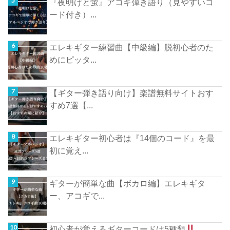
『夜明けと蛍』アコギ弾き語り（見やすいコ
ード付き）...
エレキギター練習曲【中級編】脱初心者のた
めにピッタ...
【ギター弾き語り向け】楽譜無料サイトおす
すめ7選【...
エレキギター初心者は『14個のコード』を最
初に覚え...
ギターが簡単な曲【ボカロ編】エレキギタ
ー、アコギで...
初心者が覚えるギターコードは5種類
...